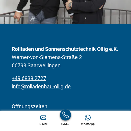
Rollladen und Sonnenschutztechnik Ollig e.K.
Werner-von-Siemens-Straße 2
66793 Saarwellingen
+49 6838 2727
info@rolladenbau-ollig.de
Öffnungszeiten
Montag – Donnerstag
08:00 – 12:00 Uhr und
E-Mail
WhatsApp
Telefon
13:00 – 17:00 Uhr