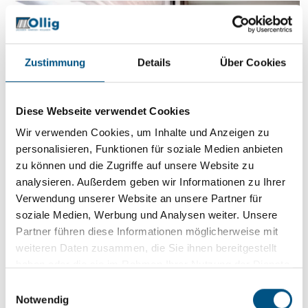
Zustimmung
Details
Über Cookies
Diese Webseite verwendet Cookies
Wir verwenden Cookies, um Inhalte und Anzeigen zu
personalisieren, Funktionen für soziale Medien anbieten
zu können und die Zugriffe auf unsere Website zu
analysieren. Außerdem geben wir Informationen zu Ihrer
Verwendung unserer Website an unsere Partner für
soziale Medien, Werbung und Analysen weiter. Unsere
Partner führen diese Informationen möglicherweise mit
Moderne Installationen lassen sich auf vielfältige
weiteren Daten zusammen, die Sie ihnen bereitgestellt
Weise steuern: intuitiv, flexibel und an den
haben oder die sie im Rahmen Ihrer Nutzung der Dienste
persönlichen Alltag angepasst.
Besonders beliebt ist
gesammelt haben.
E
die Bedienung per App
: Ob von der Couch oder
Notwendig
i