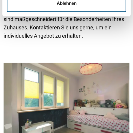
Sondermontage, z. B. in der Glasleiste, nicht nur
Ablehnen
h
funktional, sondern auch ästhetisch überzeugen. Sie
l
sind maßgeschneidert für die Besonderheiten Ihres
Zuhauses. Kontaktieren Sie uns gerne, um ein
individuelles Angebot zu erhalten.