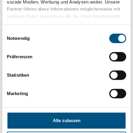
soziale Medien, Werbung und Analysen weiter. Unsere
Partner führen diese Informationen möglicherweise mit
weiteren Daten zusammen, die Sie ihnen bereitgestellt
haben oder die sie im Rahmen Ihrer Nutzung der Dienste
Ein überdachter Raum
gesammelt haben.
E
Wetterschutz auf der Terrasse
Notwendig
i
n
w
Präferenzen
i
l
l
Statistiken
i
g
Marketing
u
n
g
s
Alle zulassen
a
u