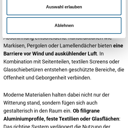
s
Auswahl erlauben
w
a
Damit der Außenbereich auch bei leichtem Wind ein
Ablehnen
h
angenehmer Aufenthaltsort bleibt, ist eine gute
l
Abschirmung entscheidend. Konstruktionen wie
Markisen, Pergolen oder Lamellendächer bieten
eine
Barriere vor Wind und auskühlender Luft
. In
Kombination mit Seitenteilen, textilen Screens oder
Glasschiebetüren entstehen geschützte Bereiche, die
Offenheit und Geborgenheit verbinden.
Moderne Materialien halten dabei nicht nur der
Witterung stand, sondern fügen sich auch
gestalterisch in den Raum ein.
Ob filigrane
Aluminiumprofile, feste Textilien oder Glasflächen
:
Das richtige System verlängert die Nutzung der