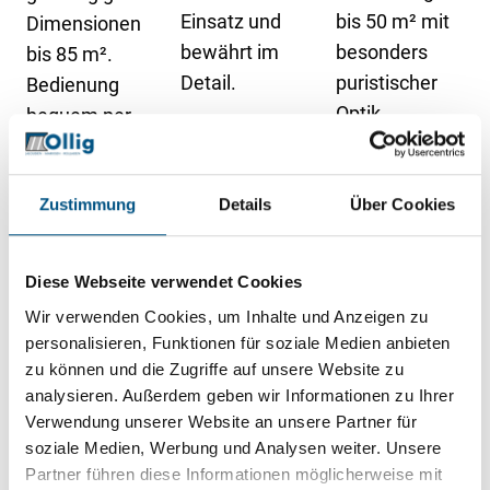
Einsatz und
bis 50 m² mit
Dimensionen
bewährt im
besonders
bis 85 m².
Detail.
puristischer
Bedienung
Optik.
bequem per
Knopfdruck.
Zustimmung
Details
Über Cookies
Diese Webseite verwendet Cookies
SOLIDAY-
SOLIDAY
Wir verwenden Cookies, um Inhalte und Anzeigen zu
SOLIDAY-
CS
Raffsegel
personalisieren, Funktionen für soziale Medien anbieten
Flex
zu können und die Zugriffe auf unsere Website zu
Sonnensegel
Die coole Art
Das manuell
analysieren. Außerdem geben wir Informationen zu Ihrer
mit neuer
der
aufrollbare
Verwendung unserer Website an unsere Partner für
Mastausrichtu
Beschattung –
soziale Medien, Werbung und Analysen weiter. Unsere
Saisonsegel
ng – für freie
Partner führen diese Informationen möglicherweise mit
jetzt auch in
bis 65 m² für