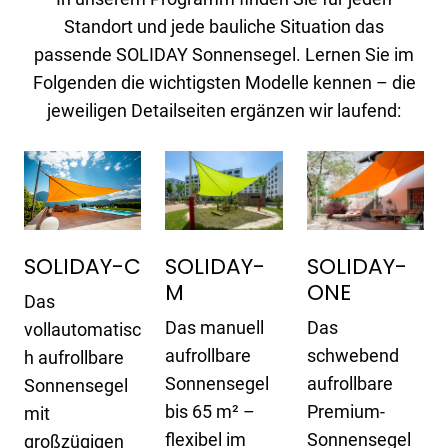
Standort und jede bauliche Situation das
passende SOLIDAY Sonnensegel. Lernen Sie im
Folgenden die wichtigsten Modelle kennen – die
jeweiligen Detailseiten ergänzen wir laufend:
SOLIDAY-
SOLIDAY-
SOLIDAY-C
M
ONE
Das
Das manuell
Das
vollautomatisc
aufrollbare
schwebend
h aufrollbare
Sonnensegel
aufrollbare
Sonnensegel
bis 65 m² –
Premium-
mit
flexibel im
Sonnensegel
großzügigen