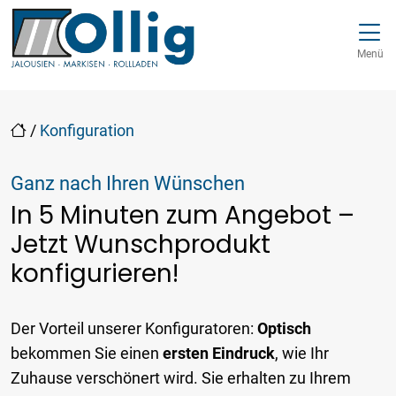
Direkt zur Top-Navigation
Direkt zur Hauptnavigation
Zum Inhalt springen
Direkt zum Footer
Hauptnavigation
Menü
/
Konfiguration
Ganz nach Ihren Wünschen
In 5 Minuten zum Angebot –
Jetzt Wunschprodukt
konfigurieren!
Der Vorteil unserer Konfiguratoren:
Optisch
bekommen Sie einen
ersten Eindruck
, wie Ihr
Zuhause verschönert wird. Sie erhalten zu Ihrem