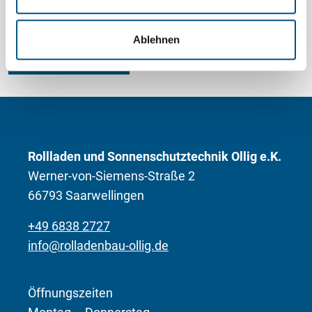
w
a
Ablehnen
h
Konfigurator
l
Rollladen und Sonnenschutztechnik Ollig e.K.
Werner-von-Siemens-Straße 2
66793 Saarwellingen
+49 6838 2727
info@rolladenbau-ollig.de
Öffnungszeiten