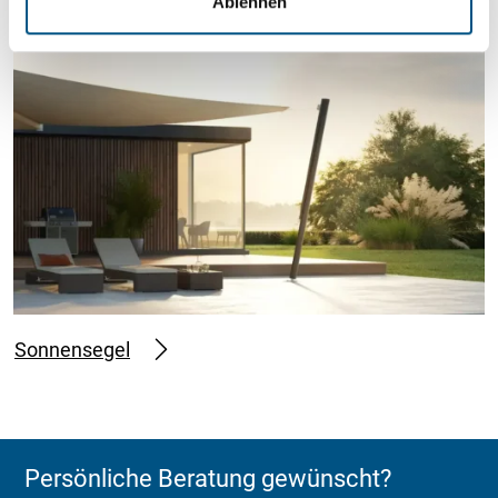
Ablehnen
h
l
Sonnensegel
Persönliche Beratung gewünscht?