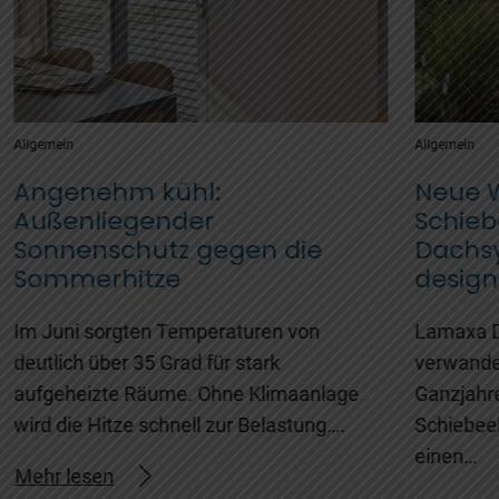
Allgemein
Allgemein
Angenehm kühl:
Neue 
Außenliegender
Schie
Sonnenschutz gegen die
Dachsy
Sommerhitze
design
Im Juni sorgten Temperaturen von
Lamaxa 
deutlich über 35 Grad für stark
verwandel
aufgeheizte Räume. Ohne Klimaanlage
Ganzjahr
wird die Hitze schnell zur Belastung….
Schiebee
einen…
Mehr lesen