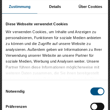
Zustimmung
Details
Über Cookies
Diese Webseite verwendet Cookies
Was uns ausmacht
Wir verwenden Cookies, um Inhalte und Anzeigen zu
Service aus einer Hand
personalisieren, Funktionen für soziale Medien anbieten
zu können und die Zugriffe auf unsere Website zu
analysieren. Außerdem geben wir Informationen zu Ihrer
Verwendung unserer Website an unsere Partner für
soziale Medien, Werbung und Analysen weiter. Unsere
Partner führen diese Informationen möglicherweise mit
Sommer-Aktionsangebot
weiteren Daten zusammen, die Sie ihnen bereitgestellt
Know-how und Qualität
haben oder die sie im Rahmen Ihrer Nutzung der Dienste
Wie Urlaub. Nur Smarter:
gesammelt haben.
E
Unsere
Produkte
sind aus hochwertigen Materialien
Preisvorteile für WAREMA
Notwendig
i
gefertigt, die für eine
lange Lebensdauer
ausgelegt
Dachsysteme
n
sind. Sollten Sie dennoch einmal einen Defekt
w
Präferenzen
feststellen, bieten wir Ihnen einen umfassenden
Genießen Sie die schönsten Tage des
i