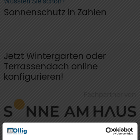
Wussten Sie schon?
Sonnenschutz in Zahlen
Jetzt Wintergarten oder
Terrassendach online
konfigurieren!
Konfigurator