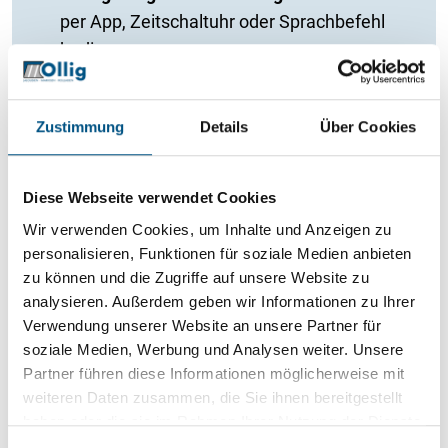
per App, Zeitschaltuhr oder Sprachbefehl
bedienen
Kombinierbarer Schutz:
Ergänzen
mechanische Barrieren durch intelligente
Zustimmung
Details
Über Cookies
Technik
Mehr Kontrolle:
Bieten
Diese Webseite verwendet Cookies
Sicherheitsfunktionen auch bei
Wir verwenden Cookies, um Inhalte und Anzeigen zu
Abwesenheit oder Urlaub
personalisieren, Funktionen für soziale Medien anbieten
zu können und die Zugriffe auf unsere Website zu
analysieren. Außerdem geben wir Informationen zu Ihrer
Verwendung unserer Website an unsere Partner für
Sie interessieren sich für unsere
soziale Medien, Werbung und Analysen weiter. Unsere
Partner führen diese Informationen möglicherweise mit
Rollläden?
weiteren Daten zusammen, die Sie ihnen bereitgestellt
Schauen Sie sich doch unsere vielfältigen Lösungen
haben oder die sie im Rahmen Ihrer Nutzung der Dienste
an – sicher ist auch das Passende für Sie dabei.
gesammelt haben.