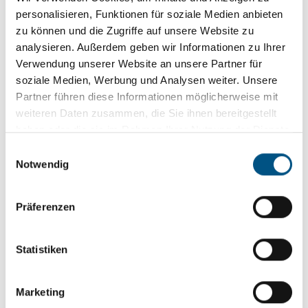
personalisieren, Funktionen für soziale Medien anbieten
zu können und die Zugriffe auf unsere Website zu
Komfortabel und
analysieren. Außerdem geben wir Informationen zu Ihrer
platzsparend
Verwendung unserer Website an unsere Partner für
soziale Medien, Werbung und Analysen weiter. Unsere
Partner führen diese Informationen möglicherweise mit
weiteren Daten zusammen, die Sie ihnen bereitgestellt
haben oder die sie im Rahmen Ihrer Nutzung der Dienste
gesammelt haben.
E
Notwendig
i
Individuelle Maße
n
und Farben
w
Präferenzen
i
l
l
Statistiken
i
g
Marketing
Langlebig und
u