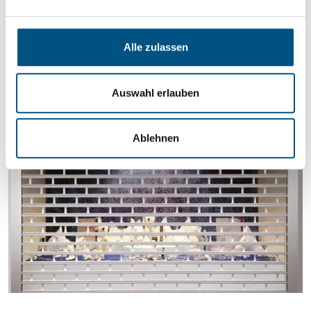
n
geräuscharm
g
s
Alle zulassen
a
u
s
Auswahl erlauben
w
a
Ablehnen
h
l