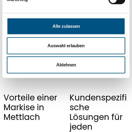
u
n
g
s
Alle zulassen
a
u
s
Auswahl erlauben
w
a
Ablehnen
h
l
Vorteile einer
Kundenspezifi
Markise in
sche
Mettlach
Lösungen für
jeden