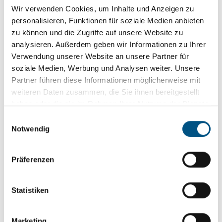
Wir verwenden Cookies, um Inhalte und Anzeigen zu
personalisieren, Funktionen für soziale Medien anbieten
zu können und die Zugriffe auf unsere Website zu
analysieren. Außerdem geben wir Informationen zu Ihrer
Verwendung unserer Website an unsere Partner für
soziale Medien, Werbung und Analysen weiter. Unsere
Partner führen diese Informationen möglicherweise mit
weiteren Daten zusammen, die Sie ihnen bereitgestellt
haben oder die sie im Rahmen Ihrer Nutzung der Dienste
gesammelt haben.
E
Notwendig
i
n
w
Präferenzen
i
l
l
Statistiken
i
g
Marketing