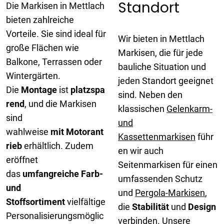
Standort
Die Markisen in Mettlach
bieten zahlreiche
Vorteile. Sie sind ideal für
Wir bieten in Mettlach
große Flächen wie
Markisen, die für jede
Balkone, Terrassen oder
bauliche Situation und
Wintergärten.
jeden Standort geeignet
Die
Montage
ist
platzspa
sind. Neben den
rend
, und die Markisen
klassischen
Gelenkarm-
sind
und
wahlweise
mit
Motorant
Kassettenmarkisen
führ
rieb
erhältlich. Zudem
en wir auch
eröffnet
Seitenmarkisen für einen
das
umfangreiche Farb-
umfassenden Schutz
und
und
Pergola-Markisen
,
Stoffsortiment
vielfältige
die
Stabilität
und
Design
Personalisierungsmöglic
verbinden. Unsere