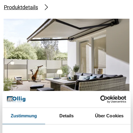
Produktdetails
Gelenkarm-Markise Terrea G60
Zustimmung
Details
Über Cookies
max. Breite: 7.000 mm