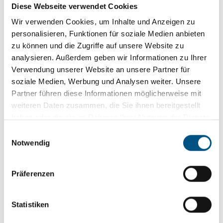
max. Ausfall: 4.000 mm
Diese Webseite verwendet Cookies
Schatten für große Flächen
Wir verwenden Cookies, um Inhalte und Anzeigen zu
Opt. frei einstellbarer Neigungswinkel
personalisieren, Funktionen für soziale Medien anbieten
zu können und die Zugriffe auf unsere Website zu
Produktdetails
analysieren. Außerdem geben wir Informationen zu Ihrer
Verwendung unserer Website an unsere Partner für
soziale Medien, Werbung und Analysen weiter. Unsere
Partner führen diese Informationen möglicherweise mit
weiteren Daten zusammen, die Sie ihnen bereitgestellt
haben oder die sie im Rahmen Ihrer Nutzung der Dienste
gesammelt haben.
E
Notwendig
i
n
w
Präferenzen
i
l
l
Statistiken
i