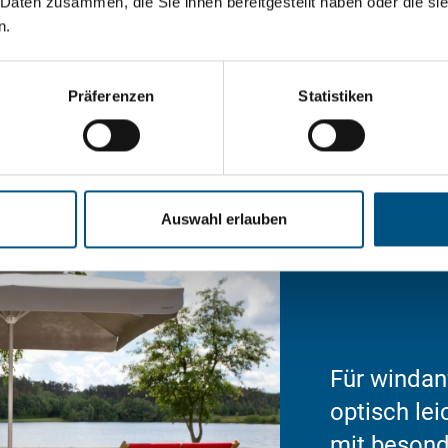
 Daten zusammen, die Sie ihnen bereitgestellt haben oder die s
n.
Präferenzen
Statistiken
Auswahl erlauben
Für windanf
optisch le
mit besond