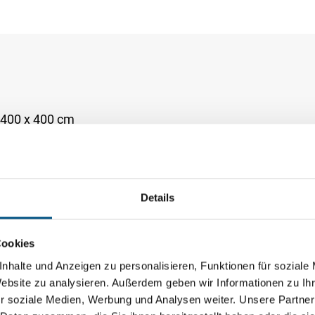
 400 x 400 cm
 350 x 450 cm
 ø 500 cm
Details
l
Cookies
016 anthrazitgrau, RAL 9016 verkehrsweiß, silber eloxie
nhalte und Anzeigen zu personalisieren, Funktionen für soziale
120 Dessins aus 100% robuster Acryl-Faser
Website zu analysieren. Außerdem geben wir Informationen zu I
r soziale Medien, Werbung und Analysen weiter. Unsere Partner