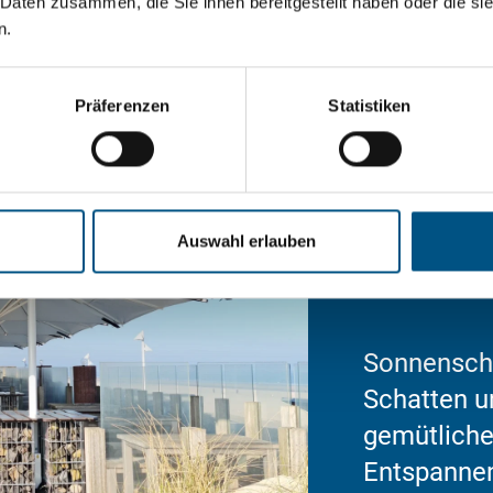
 Daten zusammen, die Sie ihnen bereitgestellt haben oder die s
n.
Präferenzen
Statistiken
Auswahl erlauben
Sonnenschi
Schatten u
gemütliche
Entspannen