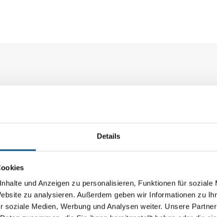
euerverzinkten Doppelstabmatten mit wetterfester HPL 
0 cm x 40 cm
Details
net für alle CARAVITA Schirmständer mit Gehwegplatt
m, 84 cm
Cookies
nhalte und Anzeigen zu personalisieren, Funktionen für soziale
Website zu analysieren. Außerdem geben wir Informationen zu I
r soziale Medien, Werbung und Analysen weiter. Unsere Partner