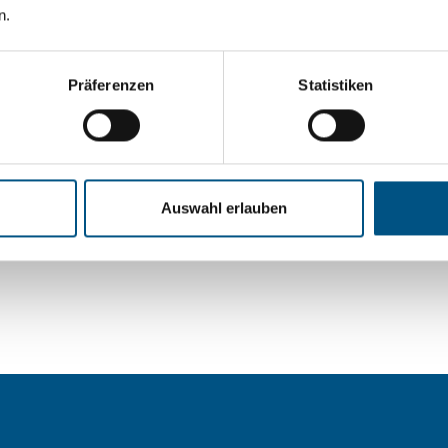
n.
lässig aussperren? Zögern
raten Sie zu allem rund um
Präferenzen
Statistiken
Auswahl erlauben