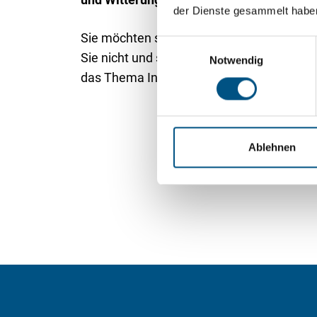
der Dienste gesammelt habe
Sie möchten summende Quälgeister zuver
E
Sie nicht und sprechen Sie uns an. Wir be
Notwendig
i
das Thema Insektenschutz.
n
w
i
l
l
Ablehnen
i
g
u
n
g
s
a
u
s
w