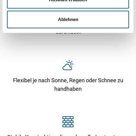
w
a
Ablehnen
h
Elegantes, zeitloses Design, das viel Tageslicht
l
durchlässt
Flexibel je nach Sonne, Regen oder Schnee zu
handhaben