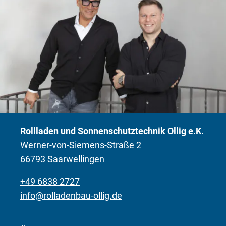
Rollladen und Sonnenschutztechnik Ollig e.K.
Werner-von-Siemens-Straße 2
66793 Saarwellingen
+49 6838 2727
info@rolladenbau-ollig.de