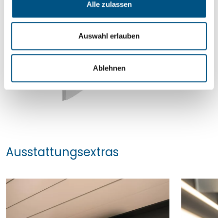
Details und Varianten
Alle zulassen
a
u
s
Auswahl erlauben
w
a
Ablehnen
h
l
Ausstattungsextras