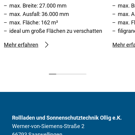
max. Breite: 27.000 mm
max. B
max. Ausfall: 36.000 mm
max. A
max. Fläche: 162 m²
max. F
ideal um große Flächen zu verschatten
filigra
Mehr erfahren
Mehr erf
Rollladen und Sonnenschutztechnik Ollig e.K.
Werner-von-Siemens-Straße 2
66793 Saarwellingen