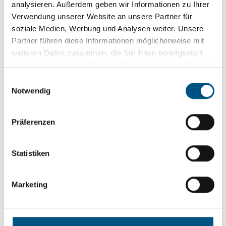
analysieren. Außerdem geben wir Informationen zu Ihrer
Verwendung unserer Website an unsere Partner für
soziale Medien, Werbung und Analysen weiter. Unsere
Partner führen diese Informationen möglicherweise mit
weiteren Daten zusammen, die Sie ihnen bereitgestellt
haben oder die sie im Rahmen Ihrer Nutzung der Dienste
gesammelt haben.
E
Notwendig
i
n
w
Präferenzen
i
l
l
Statistiken
i
g
Marketing
u
n
g
s