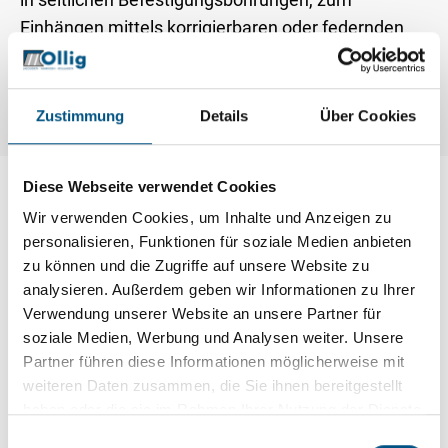
Einhängen mittels korrigierbaren oder federnden
Winkellaschen an flächenbündigen und flächen-
versetzten Fenstern (ohne bauseitige Montage)
Zustimmung
Details
Über Cookies
Diese Webseite verwendet Cookies
Wir verwenden Cookies, um Inhalte und Anzeigen zu
personalisieren, Funktionen für soziale Medien anbieten
zu können und die Zugriffe auf unsere Website zu
analysieren. Außerdem geben wir Informationen zu Ihrer
Verwendung unserer Website an unsere Partner für
soziale Medien, Werbung und Analysen weiter. Unsere
Partner führen diese Informationen möglicherweise mit
weiteren Daten zusammen, die Sie ihnen bereitgestellt
haben oder die sie im Rahmen Ihrer Nutzung der Dienste
gesammelt haben.
E