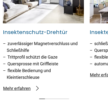
Insektenschutz-Drehtür
Insekt
zuverlässiger Magnetverschluss und
schließ
Schließhilfe
Querspr
Trittprofil schützt die Gaze
flexib
Quersprosse mit Griffleiste
automa
flexible Bedienung und
Mehr erf
Kleintierschleuse
Mehr erfahren