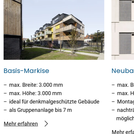
Basis-Markise
Neuba
max. Breite: 3.000 mm
max. B
max. Höhe: 3.000 mm
max. H
ideal für denkmalgeschützte Gebäude
Montag
als Gruppenanlage bis 7 m
nachtr
möglic
Mehr erfahren
Mehr erf