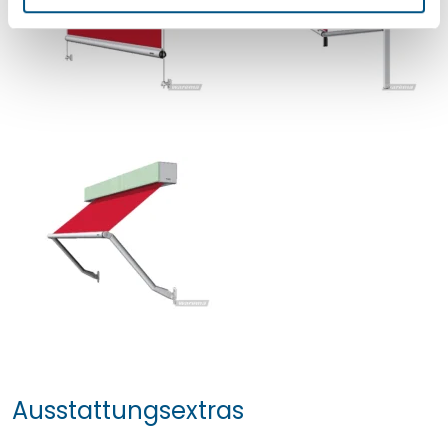
l
Ausstattungsextras