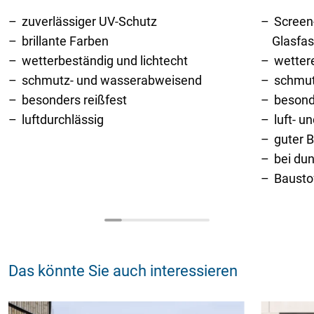
zuverlässiger UV-Schutz
Screen
brillante Farben
Glasfas
wetterbeständig und lichtecht
wetter
schmutz- und wasserabweisend
schmu
besonders reißfest
besond
luftdurchlässig
luft- u
guter 
bei du
Bausto
Das könnte Sie auch interessieren