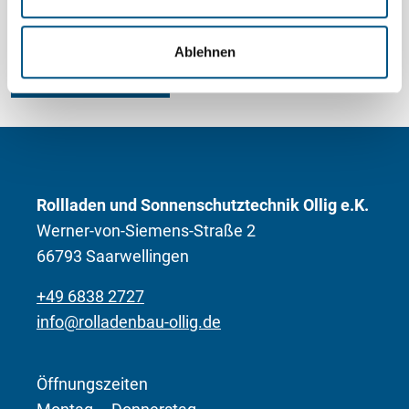
w
a
Ablehnen
h
Konfigurator
l
Rollladen und Sonnenschutztechnik Ollig e.K.
Werner-von-Siemens-Straße 2
66793 Saarwellingen
+49 6838 2727
info@rolladenbau-ollig.de
Öffnungszeiten