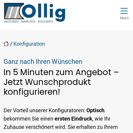
Direkt zur Top-Navigation
Direkt zur Hauptnavigation
Zum Inhalt springen
Direkt zum Footer
Hauptnavigation
Menü
/
Konfiguration
Ganz nach Ihren Wünschen
In 5 Minuten zum Angebot –
Jetzt Wunschprodukt
konfigurieren!
Der Vorteil unserer Konfiguratoren:
Optisch
bekommen Sie einen
ersten Eindruck
, wie Ihr
Zuhause verschönert wird. Sie erhalten zu Ihrem